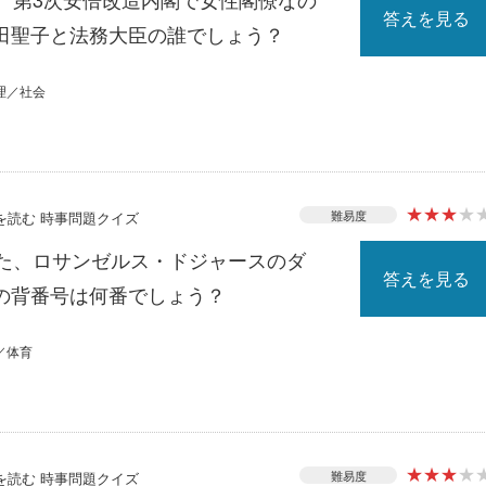
答えを見る
田聖子と法務大臣の誰でしょう？
理／社会
★
★
★
★
難易度
スを読む 時事問題クイズ
れた、ロサンゼルス・ドジャースのダ
答えを見る
の背番号は何番でしょう？
／体育
★
★
★
★
難易度
スを読む 時事問題クイズ