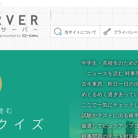
」
集まれ！クイズサーバー（Quiz Server）
当サイトについて
プライバシー
時事問題クイズ
中学生・高校生のため
「ニュースを読む 時事
古今東西、昨日一日の
めぐるめく過ぎ去って
ここで一気にチェック
試験やテストに出る確
厳選してピックアップ
時事問題のテスト対策