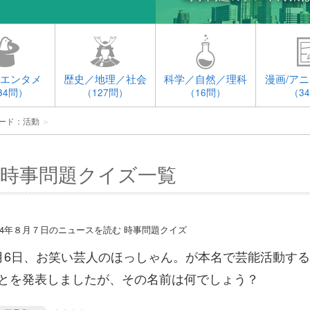
エンタメ
歴史／地理／社会
科学／自然／理科
漫画/アニ
34問）
（127問）
（16問）
（3
ード：活動
＞
時事問題クイズ一覧
014年８月７日のニュースを読む 時事問題クイズ
月6日、お笑い芸人のほっしゃん。が本名で芸能活動する
とを発表しましたが、その名前は何でしょう？