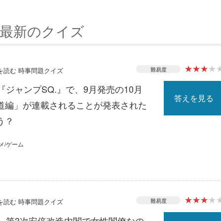
最新のクイズ
★
★
★
★
難易度
スを読む 時事問題クイズ
『ジャンプSQ.』で、9月発売の10月
答えを見る
道編」が連載されることが発表された
う？
メ/ゲーム
★
★
★
★
難易度
スを読む 時事問題クイズ
る、第3次安倍改造内閣で女性閣僚なの