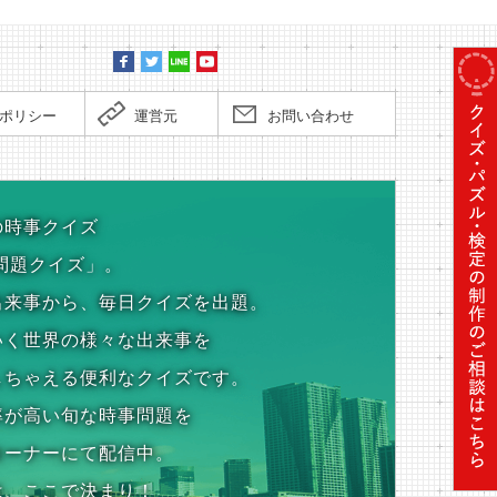
ポリシー
運営元
お問い合わせ
の時事クイズ
問題クイズ」。
出来事から、毎日クイズを出題。
いく世界の様々な出来事を
しちゃえる便利なクイズです。
率が高い旬な時事問題を
コーナーにて配信中。
は、ここで決まり！