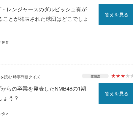
ーグ・レンジャースのダルビッシュ有が
答えを見る
ることが発表された球団はどこでしょ
／体育
★
★
★
★
難易度
ースを読む 時事問題クイズ
プからの卒業を発表したNMB48の1期
答えを見る
しょう？
ンタメ