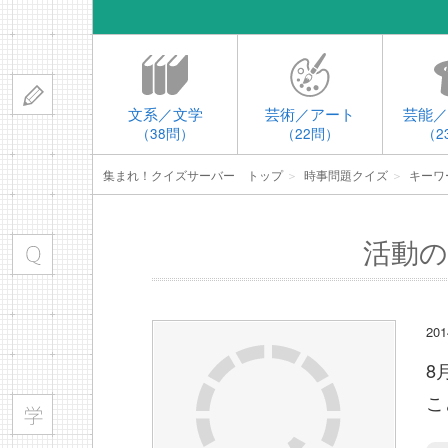
文系／文学
芸術／アート
芸能／
（38問）
（22問）
（2
集まれ！クイズサーバー トップ
＞
時事問題クイズ
＞
キーワ
活動の
2
8
こ