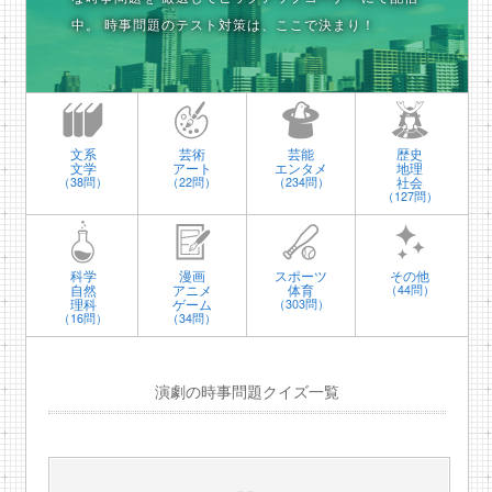
中。
時事問題のテスト対策は、ここで決まり！
文系
芸術
芸能
歴史
文学
アート
エンタメ
地理
社会
（38問）
（22問）
（234問）
（127問）
科学
漫画
スポーツ
その他
自然
アニメ
体育
（44問）
理科
ゲーム
（303問）
（16問）
（34問）
演劇の時事問題クイズ一覧