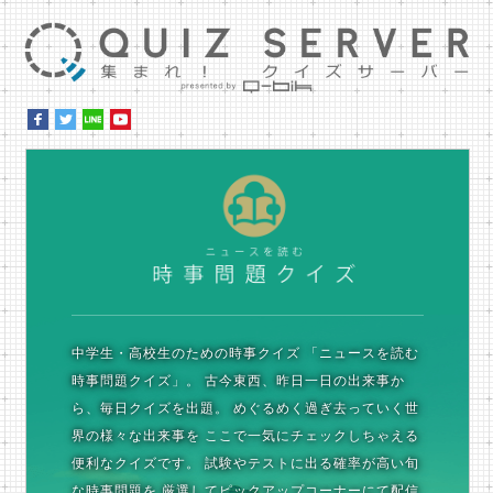
集ま
時
中学生・高校生のための時事クイズ
「ニュースを読む
時事問題クイズ」。
古今東西、昨日一日の出来事か
ら、毎日クイズを出題。
めぐるめく過ぎ去っていく世
界の様々な出来事を
ここで一気にチェックしちゃえる
便利なクイズです。
試験やテストに出る確率が高い旬
な時事問題を
厳選してピックアップコーナーにて配信