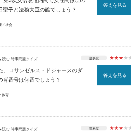
答えを見る
田聖子と法務大臣の誰でしょう？
理／社会
★
★
★
★
難易度
スを読む 時事問題クイズ
れた、ロサンゼルス・ドジャースのダ
答えを見る
の背番号は何番でしょう？
／体育
★
★
★
★
難易度
スを読む 時事問題クイズ