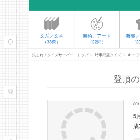
文系／文学
芸術／アート
芸能／
（38問）
（22問）
（2
集まれ！クイズサーバー トップ
＞
時事問題クイズ
＞
キーワ
登頂の
2
5
成