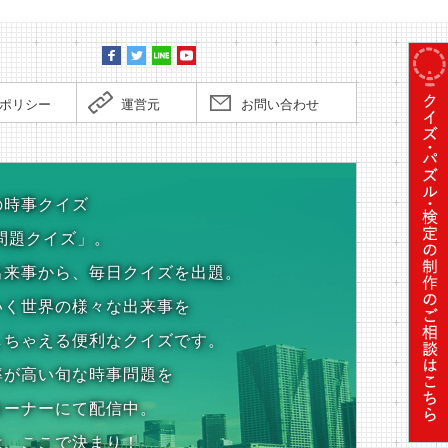
ポリシー
運営元
お問い合わせ
の時事クイズ
問題クイズ」。
出来事から、毎日クイズを出題。
いく世界の様々な出来事を
しちゃえる便利なクイズです。
率が高い旬な時事問題を
コーナーにて配信中。
は、ここで決まり！