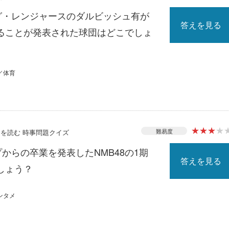
ーグ・レンジャースのダルビッシュ有が
答えを見る
ることが発表された球団はどこでしょ
／体育
★
★
★
★
難易度
ースを読む 時事問題クイズ
プからの卒業を発表したNMB48の1期
答えを見る
しょう？
ンタメ