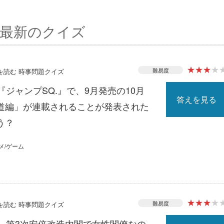
最新のクイズ
★
★
★
★
難易度
スを読む 時事問題クイズ
『ジャンプSQ.』で、9月発売の10月
答えを見る
道編」が連載されることが発表された
う？
メ/ゲーム
★
★
★
★
難易度
スを読む 時事問題クイズ
る、第3次安倍改造内閣で女性閣僚なの