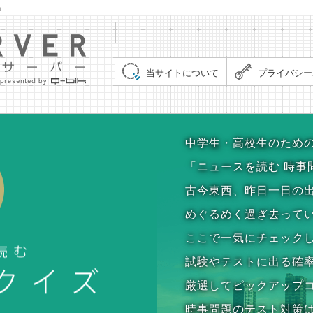
」
集まれ！クイズサーバー（Quiz Server）
当サイトについて
プライバシー
時事問題クイズ
中学生・高校生のため
「ニュースを読む 時事
古今東西、昨日一日の
めぐるめく過ぎ去って
ここで一気にチェック
試験やテストに出る確
厳選してピックアップ
時事問題のテスト対策