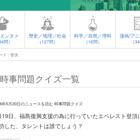
エンタメ
歴史／地理／社会
科学／自然／理科
漫画/アニ
34問）
（127問）
（16問）
（3
ード：登頂
＞
時事問題クイズ一覧
016年5月20日のニュースを読む 時事問題クイズ
月19日、福島復興支援の為に行っていたエベレスト登頂
功した、タレントは誰でしょう？