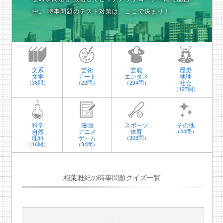
中。
時事問題のテスト対策は、ここで決まり！
文系
芸術
芸能
歴史
文学
アート
エンタメ
地理
社会
（38問）
（22問）
（234問）
（127問）
科学
漫画
スポーツ
その他
自然
アニメ
体育
（44問）
理科
ゲーム
（303問）
（16問）
（34問）
相葉雅紀の時事問題クイズ一覧