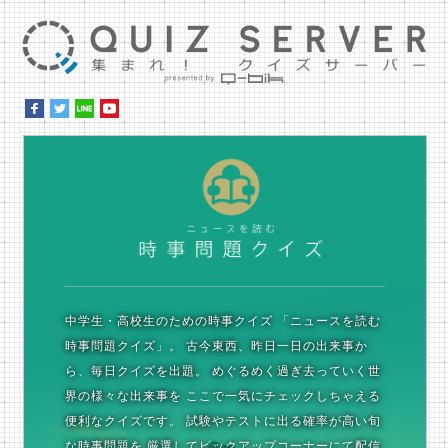
集ま
時
中学生・高校生のための時事クイズ
「ニュースを読む
時事問題クイズ」。
古今東西、昨日一日の出来事か
ら、毎日クイズを出題。
めぐるめく過ぎ去っていく世
界の様々な出来事を
ここで一気にチェックしちゃえる
便利なクイズです。
試験やテストに出る確率が高い旬
な時事問題を
厳選してピックアップコーナーにて配信