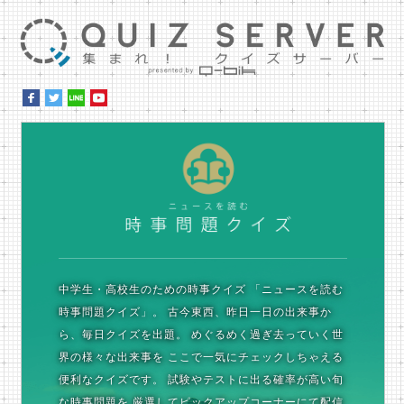
集ま
時
中学生・高校生のための時事クイズ
「ニュースを読む
時事問題クイズ」。
古今東西、昨日一日の出来事か
ら、毎日クイズを出題。
めぐるめく過ぎ去っていく世
界の様々な出来事を
ここで一気にチェックしちゃえる
便利なクイズです。
試験やテストに出る確率が高い旬
な時事問題を
厳選してピックアップコーナーにて配信