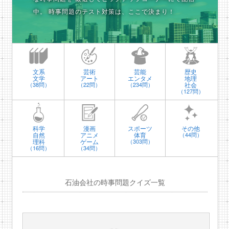
中。
時事問題のテスト対策は、ここで決まり！
文系
芸術
芸能
歴史
文学
アート
エンタメ
地理
社会
（38問）
（22問）
（234問）
（127問）
科学
漫画
スポーツ
その他
自然
アニメ
体育
（44問）
理科
ゲーム
（303問）
（16問）
（34問）
石油会社の時事問題クイズ一覧