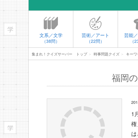
文系／文学
芸術／アート
芸能／
（38問）
（22問）
（2
集まれ！クイズサーバー トップ
＞
時事問題クイズ
＞
キーワ
福岡の
2
1
権
は