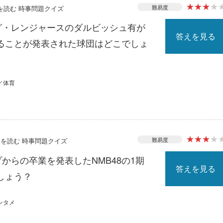
★
★
★
★
難易度
スを読む 時事問題クイズ
ーグ・レンジャースのダルビッシュ有が
答えを見る
ることが発表された球団はどこでしょ
／体育
★
★
★
★
難易度
ースを読む 時事問題クイズ
プからの卒業を発表したNMB48の1期
答えを見る
しょう？
ンタメ