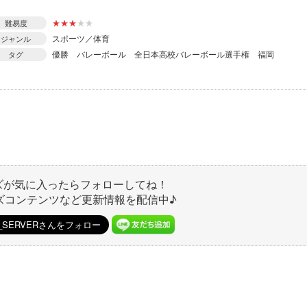
★
★
★
★
★
難易度
スポーツ／体育
ジャンル
優勝
バレーボール
全日本高校バレーボール選手権
福岡
タグ
ズが気に入ったらフォローしてね！
ズコンテンツなど更新情報を配信中♪