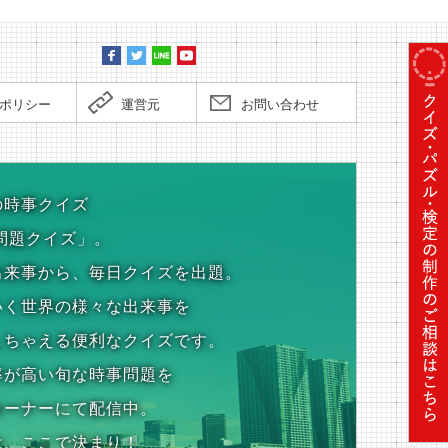
ポリシー
運営元
お問い合わせ
の時事クイズ
問題クイズ」。
出来事から、毎日クイズを出題。
いく世界の様々な出来事を
しちゃえる便利なクイズです。
率が高い旬な時事問題を
コーナーにて配信中。
は、ここで決まり！