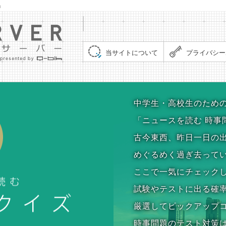
」
集まれ！クイズサーバー（Quiz Server）
当サイトについて
プライバシー
時事問題クイズ
中学生・高校生のため
「ニュースを読む 時事
古今東西、昨日一日の
めぐるめく過ぎ去って
ここで一気にチェック
試験やテストに出る確
厳選してピックアップ
時事問題のテスト対策