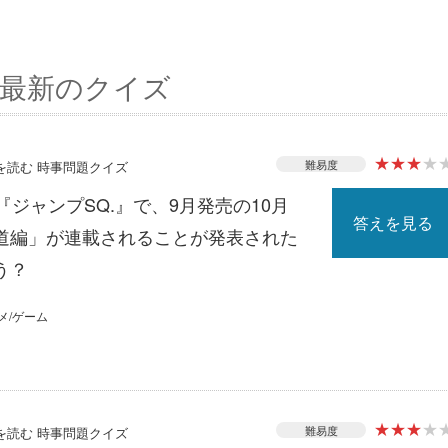
最新のクイズ
★
★
★
★
難易度
スを読む 時事問題クイズ
『ジャンプSQ.』で、9月発売の10月
答えを見る
道編」が連載されることが発表された
う？
メ/ゲーム
★
★
★
★
難易度
スを読む 時事問題クイズ