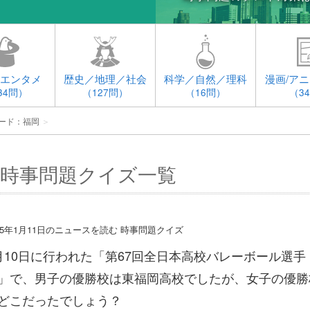
エンタメ
歴史／地理／社会
科学／自然／理科
漫画/アニ
34問）
（127問）
（16問）
（3
ード：福岡
＞
時事問題クイズ一覧
015年1月11日のニュースを読む 時事問題クイズ
月10日に行われた「第67回全日本高校バレーボール選手
」で、男子の優勝校は東福岡高校でしたが、女子の優勝
どこだったでしょう？