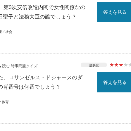
る、第3次安倍改造内閣で女性閣僚なの
答えを見る
田聖子と法務大臣の誰でしょう？
理／社会
★
★
★
★
難易度
スを読む 時事問題クイズ
れた、ロサンゼルス・ドジャースのダ
答えを見る
の背番号は何番でしょう？
／体育