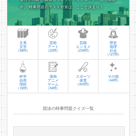
中。
時事問題のテスト対策は、ここで決まり！
文系
芸術
芸能
歴史
文学
アート
エンタメ
地理
社会
（38問）
（22問）
（234問）
（127問）
科学
漫画
スポーツ
その他
自然
アニメ
体育
（44問）
理科
ゲーム
（303問）
（16問）
（34問）
競泳の時事問題クイズ一覧