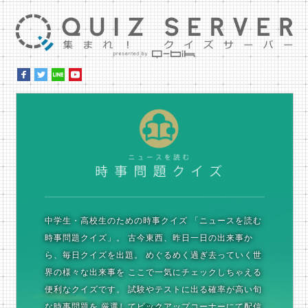
集ま
時
中学生・高校生のための時事クイズ
「ニュースを読む
時事問題クイズ」。
古今東西、昨日一日の出来事か
ら、毎日クイズを出題。
めぐるめく過ぎ去っていく世
界の様々な出来事を
ここで一気にチェックしちゃえる
便利なクイズです。
試験やテストに出る確率が高い旬
な時事問題を
厳選してピックアップコーナーにて配信