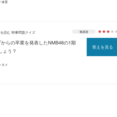
／体育
★
★
★
★
難易度
ースを読む 時事問題クイズ
プからの卒業を発表したNMB48の1期
答えを見る
しょう？
ンタメ