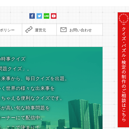
ポリシー
運営元
お問い合わせ
の時事クイズ
問題クイズ」。
出来事から、毎日クイズを出題。
いく世界の様々な出来事を
しちゃえる便利なクイズです。
率が高い旬な時事問題を
コーナーにて配信中。
は、ここで決まり！