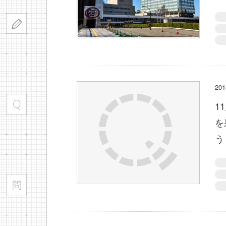
20
1
を
う