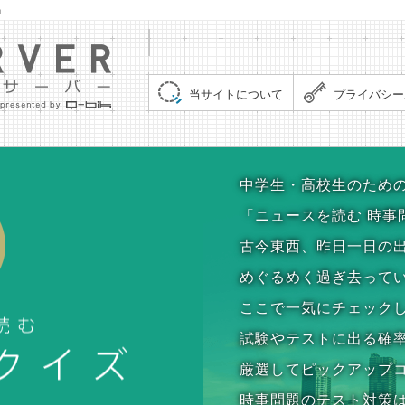
」
集まれ！クイズサーバー（Quiz Server）
当サイトについて
プライバシー
時事問題クイズ
中学生・高校生のため
「ニュースを読む 時事
古今東西、昨日一日の
めぐるめく過ぎ去って
ここで一気にチェック
試験やテストに出る確
厳選してピックアップ
時事問題のテスト対策