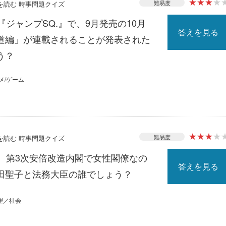
★
★
★
★
難易度
スを読む 時事問題クイズ
『ジャンプSQ.』で、9月発売の10月
答えを見る
道編」が連載されることが発表された
う？
メ/ゲーム
★
★
★
★
難易度
スを読む 時事問題クイズ
る、第3次安倍改造内閣で女性閣僚なの
答えを見る
田聖子と法務大臣の誰でしょう？
理／社会