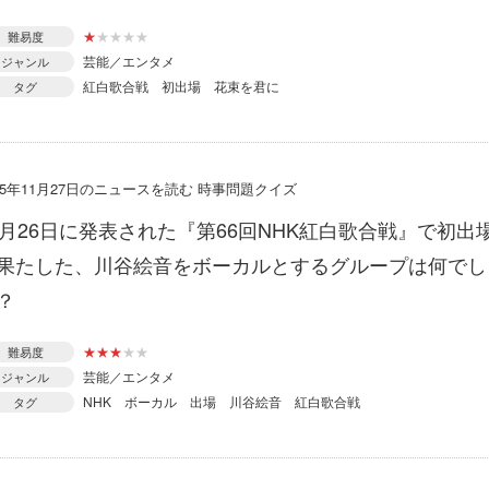
★
★
★
★
★
難易度
芸能／エンタメ
ジャンル
紅白歌合戦
初出場
花束を君に
タグ
15年11月27日のニュースを読む 時事問題クイズ
1月26日に発表された『第66回NHK紅白歌合戦』で初出
果たした、川谷絵音をボーカルとするグループは何でし
？
★
★
★
★
★
難易度
芸能／エンタメ
ジャンル
NHK
ボーカル
出場
川谷絵音
紅白歌合戦
タグ