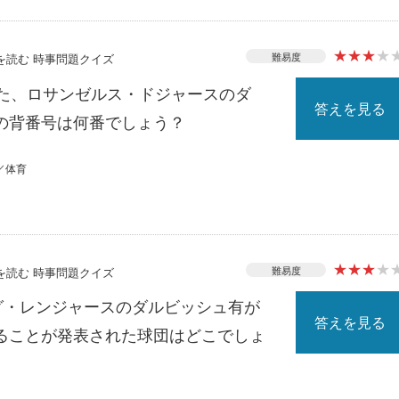
★
★
★
★
難易度
スを読む 時事問題クイズ
れた、ロサンゼルス・ドジャースのダ
答えを見る
の背番号は何番でしょう？
／体育
★
★
★
★
難易度
スを読む 時事問題クイズ
ーグ・レンジャースのダルビッシュ有が
答えを見る
ることが発表された球団はどこでしょ