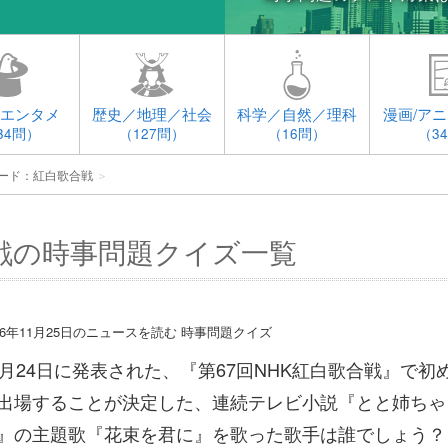
エンタメ
歴史／地理／社会
科学／自然／理科
漫画/アニ
34問）
（127問）
（16問）
（3
ード：紅白歌合戦
＞
戦の時事問題クイズ一覧
16年11月25日のニュースを読む 時事問題クイズ
1月24日に発表された、『第67回NHK紅白歌合戦』で初
出場することが決定した、連続テレビ小説『とと姉ちゃ
』の主題歌『花束を君に』を歌った歌手は誰でしょう？