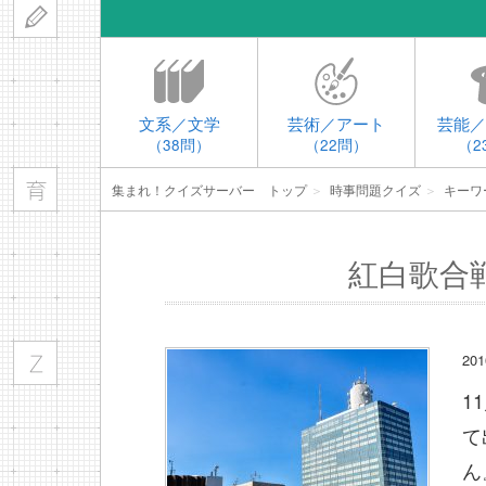
文系／文学
芸術／アート
芸能／
（38問）
（22問）
（2
集まれ！クイズサーバー トップ
＞
時事問題クイズ
＞
キーワ
紅白歌合
20
1
て
ん