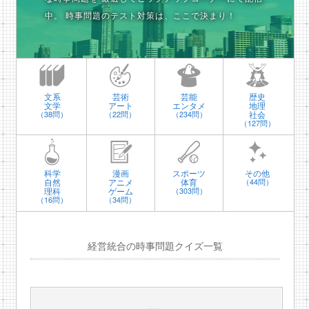
中。
時事問題のテスト対策は、ここで決まり！
文系
芸術
芸能
歴史
文学
アート
エンタメ
地理
社会
（38問）
（22問）
（234問）
（127問）
科学
漫画
スポーツ
その他
自然
アニメ
体育
（44問）
理科
ゲーム
（303問）
（16問）
（34問）
経営統合の時事問題クイズ一覧