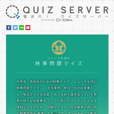
集ま
時
中学生・高校生のための時事クイズ
「ニュースを読む
時事問題クイズ」。
古今東西、昨日一日の出来事か
ら、毎日クイズを出題。
めぐるめく過ぎ去っていく世
界の様々な出来事を
ここで一気にチェックしちゃえる
便利なクイズです。
試験やテストに出る確率が高い旬
な時事問題を
厳選してピックアップコーナーにて配信