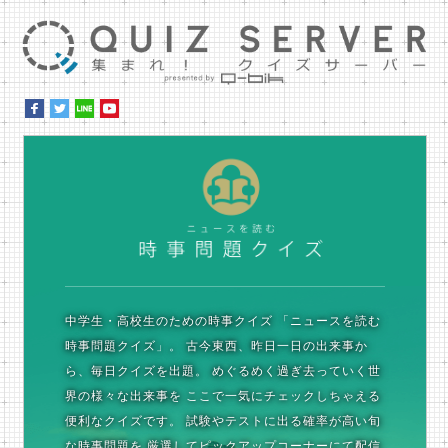
集ま
時
中学生・高校生のための時事クイズ
「ニュースを読む
時事問題クイズ」。
古今東西、昨日一日の出来事か
ら、毎日クイズを出題。
めぐるめく過ぎ去っていく世
界の様々な出来事を
ここで一気にチェックしちゃえる
便利なクイズです。
試験やテストに出る確率が高い旬
な時事問題を
厳選してピックアップコーナーにて配信