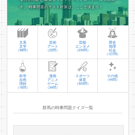
中。
時事問題のテスト対策は、ここで決まり！
文系
芸術
芸能
歴史
文学
アート
エンタメ
地理
社会
（38問）
（22問）
（234問）
（127問）
科学
漫画
スポーツ
その他
自然
アニメ
体育
（44問）
理科
ゲーム
（303問）
（16問）
（34問）
群馬の時事問題クイズ一覧