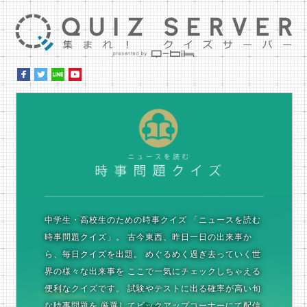
集ま
時
中学生・高校生のための時事クイズ
「ニュースを読む
時事問題クイズ」。
古今東西、昨日一日の出来事か
ら、毎日クイズを出題。
めぐるめく過ぎ去っていく世
界の様々な出来事を
ここで一気にチェックしちゃえる
便利なクイズです。
試験やテストに出る確率が高い旬
な時事問題を
厳選してピックアップコーナーにて配信