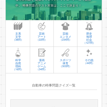
中。
時事問題のテスト対策は、ここで決まり！
文系
芸術
芸能
歴史
文学
アート
エンタメ
地理
社会
（38問）
（22問）
（234問）
（127問）
科学
漫画
スポーツ
その他
自然
アニメ
体育
（44問）
理科
ゲーム
（303問）
（16問）
（34問）
自動車の時事問題クイズ一覧