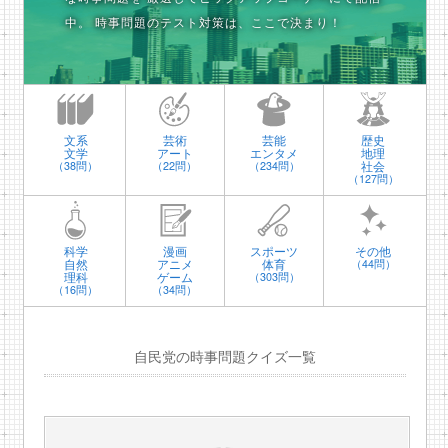
中。
時事問題のテスト対策は、ここで決まり！
文系
芸術
芸能
歴史
文学
アート
エンタメ
地理
社会
（38問）
（22問）
（234問）
（127問）
科学
漫画
スポーツ
その他
自然
アニメ
体育
（44問）
理科
ゲーム
（303問）
（16問）
（34問）
自民党の時事問題クイズ一覧