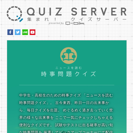
集ま
時
中学生・高校生のための時事クイズ
「ニュースを読む
時事問題クイズ」。
古今東西、昨日一日の出来事か
ら、毎日クイズを出題。
めぐるめく過ぎ去っていく世
界の様々な出来事を
ここで一気にチェックしちゃえる
便利なクイズです。
試験やテストに出る確率が高い旬
な時事問題を
厳選してピックアップコーナーにて配信