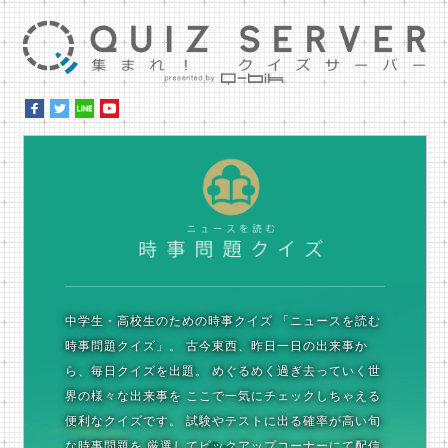
集ま
時
中学生・高校生のための時事クイズ
「ニュースを読む
時事問題クイズ」。
古今東西、昨日一日の出来事か
ら、毎日クイズを出題。
めぐるめく過ぎ去っていく世
界の様々な出来事を
ここで一気にチェックしちゃえる
便利なクイズです。
試験やテストに出る確率が高い旬
な時事問題を
厳選してピックアップコーナーにて配信