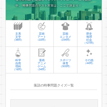
中。
時事問題のテスト対策は、ここで決まり！
文系
芸術
芸能
歴史
文学
アート
エンタメ
地理
社会
（38問）
（22問）
（234問）
（127問）
科学
漫画
スポーツ
その他
自然
アニメ
体育
（44問）
理科
ゲーム
（303問）
（16問）
（34問）
落語の時事問題クイズ一覧