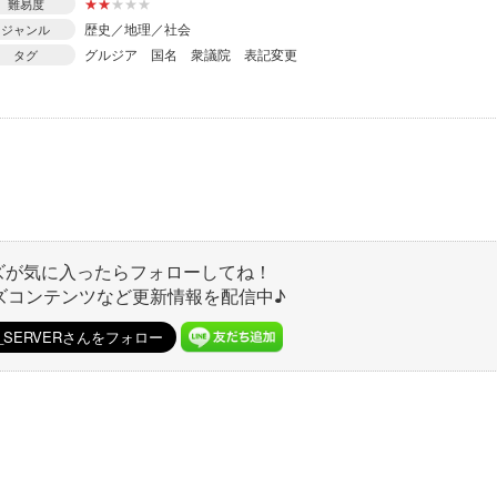
★
★
★
★
★
難易度
歴史／地理／社会
ジャンル
グルジア
国名
衆議院
表記変更
タグ
ズが気に入ったらフォローしてね！
ズコンテンツなど更新情報を配信中♪