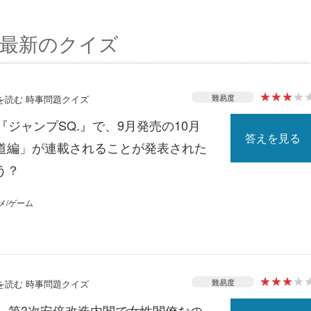
最新のクイズ
★
★
★
★
難易度
スを読む 時事問題クイズ
『ジャンプSQ.』で、9月発売の10月
答えを見る
道編」が連載されることが発表された
う？
メ/ゲーム
★
★
★
★
難易度
スを読む 時事問題クイズ
る、第3次安倍改造内閣で女性閣僚なの