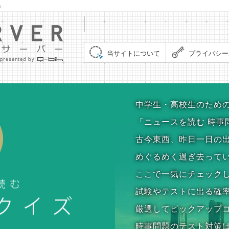
」
集まれ！クイズサーバー（Quiz Server）
当サイトについて
プライバシー
時事問題クイズ
中学生・高校生のため
「ニュースを読む 時事
古今東西、昨日一日の
めぐるめく過ぎ去って
ここで一気にチェック
試験やテストに出る確
厳選してピックアップ
時事問題のテスト対策