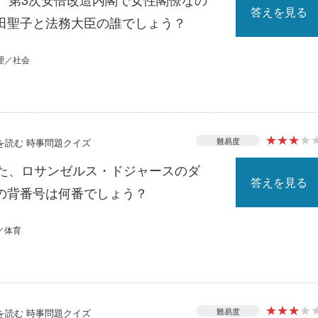
答えを見る
田聖子と法務大臣の誰でしょう？
理／社会
★
★
★
★
難易度
スを読む 時事問題クイズ
れた、ロサンゼルス・ドジャースのダ
答えを見る
の背番号は何番でしょう？
／体育
★
★
★
★
難易度
スを読む 時事問題クイズ