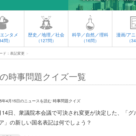
エンタメ
歴史／地理／社会
科学／自然／理科
漫画/アニ
34問）
（127問）
（16問）
（3
ード：表記変更
＞
の時事問題クイズ一覧
015年4月15日のニュースを読む 時事問題クイズ
月14日、衆議院本会議で可決され変更が決定した、「グ
ア」の新しい国名表記は何でしょう？