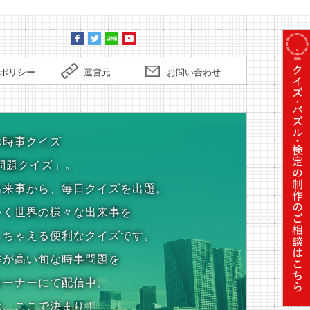
ポリシー
運営元
お問い合わせ
の時事クイズ
問題クイズ」。
出来事から、毎日クイズを出題。
いく世界の様々な出来事を
しちゃえる便利なクイズです。
率が高い旬な時事問題を
コーナーにて配信中。
は、ここで決まり！