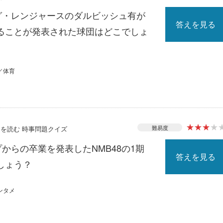
ーグ・レンジャースのダルビッシュ有が
答えを見る
ることが発表された球団はどこでしょ
／体育
★
★
★
★
難易度
ースを読む 時事問題クイズ
プからの卒業を発表したNMB48の1期
答えを見る
しょう？
ンタメ