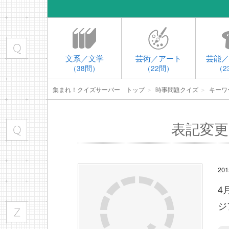
文系／文学
芸術／アート
芸能／
（38問）
（22問）
（2
集まれ！クイズサーバー トップ
＞
時事問題クイズ
＞
キーワ
表記変更
2
4
ジ