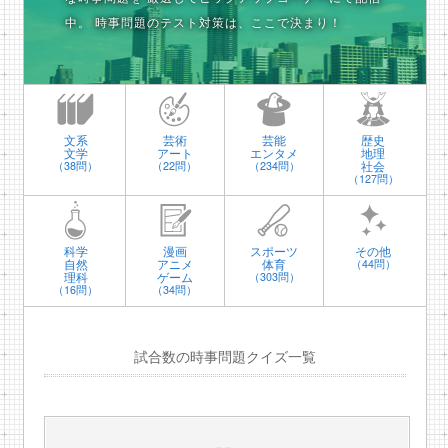
中。
時事問題のテスト対策は、ここで決まり！
文系
芸術
芸能
歴史
文学
アート
エンタメ
地理
社会
（38問）
（22問）
（234問）
（127問）
科学
漫画
スポーツ
その他
自然
アニメ
体育
（44問）
理科
ゲーム
（303問）
（16問）
（34問）
試合数の時事問題クイズ一覧