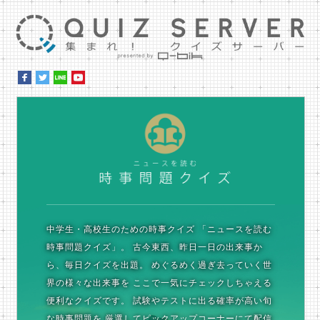
集ま
時
中学生・高校生のための時事クイズ
「ニュースを読む
時事問題クイズ」。
古今東西、昨日一日の出来事か
ら、毎日クイズを出題。
めぐるめく過ぎ去っていく世
界の様々な出来事を
ここで一気にチェックしちゃえる
便利なクイズです。
試験やテストに出る確率が高い旬
な時事問題を
厳選してピックアップコーナーにて配信