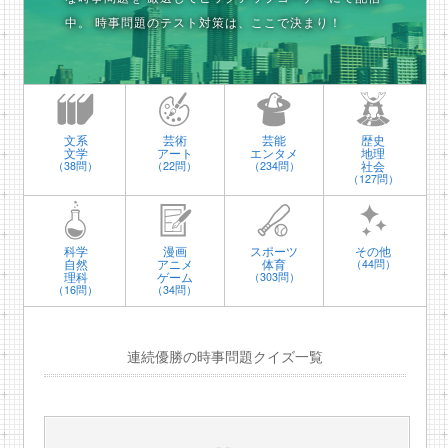
中。
時事問題のテスト対策は、ここで決まり！
文系
芸術
芸能
歴史
文学
アート
エンタメ
地理
社会
（38問）
（22問）
（234問）
（127問）
科学
漫画
スポーツ
その他
自然
アニメ
体育
（44問）
理科
ゲーム
（303問）
（16問）
（34問）
連続優勝の時事問題クイズ一覧