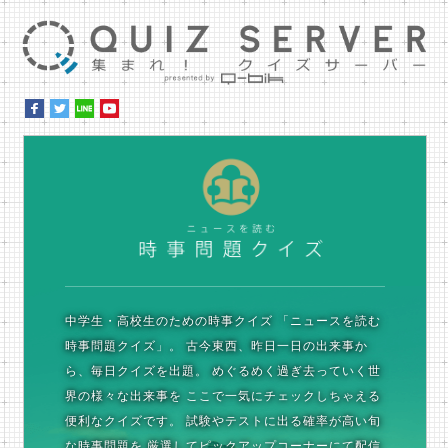
集ま
時
中学生・高校生のための時事クイズ
「ニュースを読む
時事問題クイズ」。
古今東西、昨日一日の出来事か
ら、毎日クイズを出題。
めぐるめく過ぎ去っていく世
界の様々な出来事を
ここで一気にチェックしちゃえる
便利なクイズです。
試験やテストに出る確率が高い旬
な時事問題を
厳選してピックアップコーナーにて配信