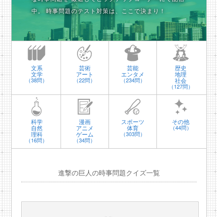
中。
時事問題のテスト対策は、ここで決まり！
文系
芸術
芸能
歴史
文学
アート
エンタメ
地理
社会
（38問）
（22問）
（234問）
（127問）
科学
漫画
スポーツ
その他
自然
アニメ
体育
（44問）
理科
ゲーム
（303問）
（16問）
（34問）
進撃の巨人の時事問題クイズ一覧