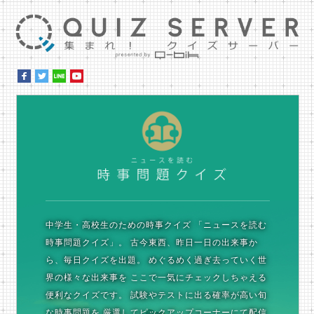
集ま
時
中学生・高校生のための時事クイズ
「ニュースを読む
時事問題クイズ」。
古今東西、昨日一日の出来事か
ら、毎日クイズを出題。
めぐるめく過ぎ去っていく世
界の様々な出来事を
ここで一気にチェックしちゃえる
便利なクイズです。
試験やテストに出る確率が高い旬
な時事問題を
厳選してピックアップコーナーにて配信