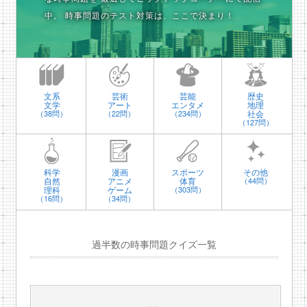
中。
時事問題のテスト対策は、ここで決まり！
文系
芸術
芸能
歴史
文学
アート
エンタメ
地理
社会
（38問）
（22問）
（234問）
（127問）
科学
漫画
スポーツ
その他
自然
アニメ
体育
（44問）
理科
ゲーム
（303問）
（16問）
（34問）
過半数の時事問題クイズ一覧