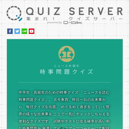
集ま
時
中学生・高校生のための時事クイズ
「ニュースを読む
時事問題クイズ」。
古今東西、昨日一日の出来事か
ら、毎日クイズを出題。
めぐるめく過ぎ去っていく世
界の様々な出来事を
ここで一気にチェックしちゃえる
便利なクイズです。
試験やテストに出る確率が高い旬
な時事問題を
厳選してピックアップコーナーにて配信