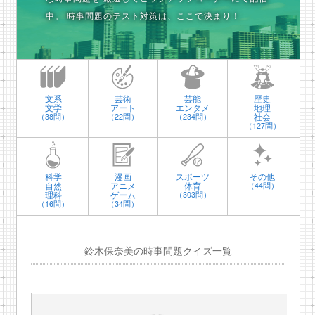
中。
時事問題のテスト対策は、ここで決まり！
文系
芸術
芸能
歴史
文学
アート
エンタメ
地理
社会
（38問）
（22問）
（234問）
（127問）
科学
漫画
スポーツ
その他
自然
アニメ
体育
（44問）
理科
ゲーム
（303問）
（16問）
（34問）
鈴木保奈美の時事問題クイズ一覧