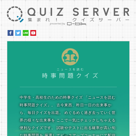
集ま
時
中学生・高校生のための時事クイズ
「ニュースを読む
時事問題クイズ」。
古今東西、昨日一日の出来事か
ら、毎日クイズを出題。
めぐるめく過ぎ去っていく世
界の様々な出来事を
ここで一気にチェックしちゃえる
便利なクイズです。
試験やテストに出る確率が高い旬
な時事問題を
厳選してピックアップコーナーにて配信