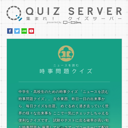
集ま
時
中学生・高校生のための時事クイズ
「ニュースを読む
時事問題クイズ」。
古今東西、昨日一日の出来事か
ら、毎日クイズを出題。
めぐるめく過ぎ去っていく世
界の様々な出来事を
ここで一気にチェックしちゃえる
便利なクイズです。
試験やテストに出る確率が高い旬
な時事問題を
厳選してピックアップコーナーにて配信