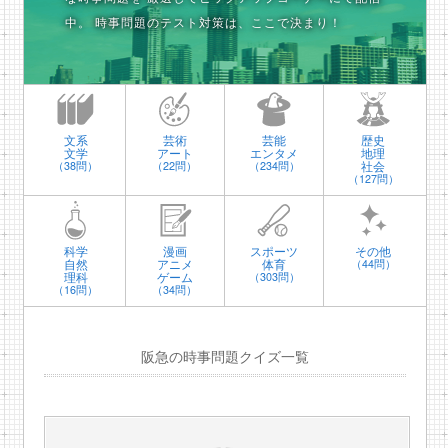
中。
時事問題のテスト対策は、ここで決まり！
文系
芸術
芸能
歴史
文学
アート
エンタメ
地理
社会
（38問）
（22問）
（234問）
（127問）
科学
漫画
スポーツ
その他
自然
アニメ
体育
（44問）
理科
ゲーム
（303問）
（16問）
（34問）
阪急の時事問題クイズ一覧