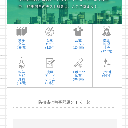
中。
時事問題のテスト対策は、ここで決まり！
文系
芸術
芸能
歴史
文学
アート
エンタメ
地理
社会
（38問）
（22問）
（234問）
（127問）
科学
漫画
スポーツ
その他
自然
アニメ
体育
（44問）
理科
ゲーム
（303問）
（16問）
（34問）
防衛省の時事問題クイズ一覧