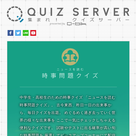
集ま
時
中学生・高校生のための時事クイズ
「ニュースを読む
時事問題クイズ」。
古今東西、昨日一日の出来事か
ら、毎日クイズを出題。
めぐるめく過ぎ去っていく世
界の様々な出来事を
ここで一気にチェックしちゃえる
便利なクイズです。
試験やテストに出る確率が高い旬
な時事問題を
厳選してピックアップコーナーにて配信