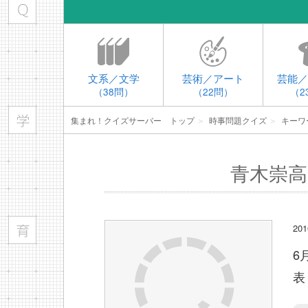
文系／文学
芸術／アート
芸能／
（38問）
（22問）
（2
集まれ！クイズサーバー トップ
＞
時事問題クイズ
＞
キーワ
青木崇高
2
6
表