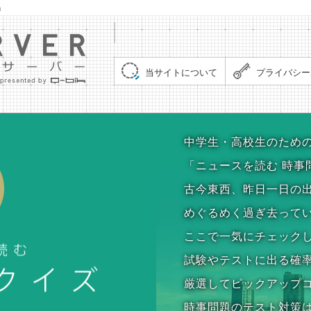
」
集まれ！クイズサーバー（Quiz Server）
当サイトについて
プライバシー
時事問題クイズ
中学生・高校生のため
「ニュースを読む 時事
古今東西、昨日一日の
めぐるめく過ぎ去って
ここで一気にチェック
試験やテストに出る確
厳選してピックアップ
時事問題のテスト対策