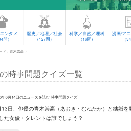
エンタメ
歴史／地理／社会
科学／自然／理科
漫画/アニ
34問）
（127問）
（16問）
（3
ード：青木崇高
＞
の時事問題クイズ一覧
016年6月14日のニュースを読む 時事問題クイズ
月13日、俳優の青木崇高（あおき・むねたか）と結婚を
した女優・タレントは誰でしょう？