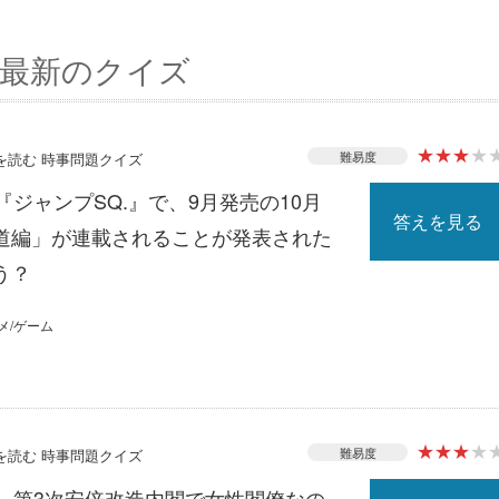
最新のクイズ
★
★
★
★
難易度
スを読む 時事問題クイズ
『ジャンプSQ.』で、9月発売の10月
答えを見る
道編」が連載されることが発表された
う？
メ/ゲーム
★
★
★
★
難易度
スを読む 時事問題クイズ
る、第3次安倍改造内閣で女性閣僚なの