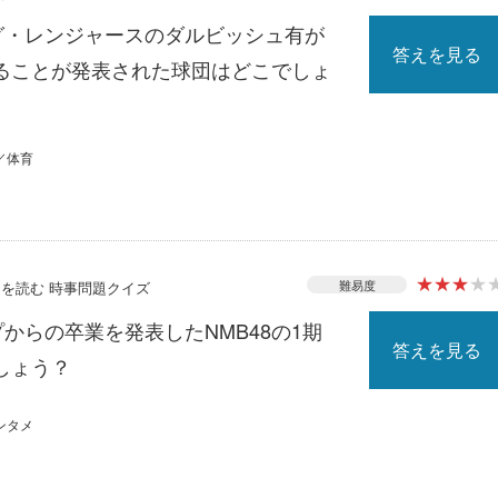
ーグ・レンジャースのダルビッシュ有が
答えを見る
ることが発表された球団はどこでしょ
／体育
★
★
★
★
難易度
ースを読む 時事問題クイズ
プからの卒業を発表したNMB48の1期
答えを見る
しょう？
ンタメ