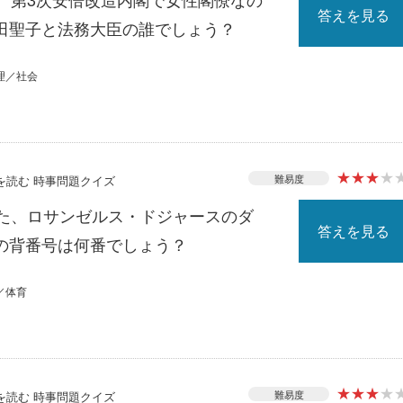
答えを見る
田聖子と法務大臣の誰でしょう？
理／社会
★
★
★
★
難易度
スを読む 時事問題クイズ
れた、ロサンゼルス・ドジャースのダ
答えを見る
の背番号は何番でしょう？
／体育
★
★
★
★
難易度
スを読む 時事問題クイズ