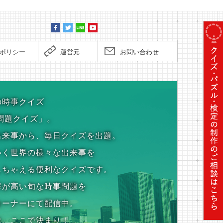
ポリシー
運営元
お問い合わせ
の時事クイズ
問題クイズ」。
出来事から、毎日クイズを出題。
いく世界の様々な出来事を
しちゃえる便利なクイズです。
率が高い旬な時事問題を
コーナーにて配信中。
は、ここで決まり！