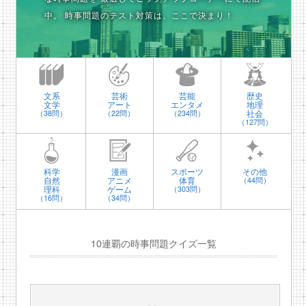
中。
時事問題のテスト対策は、ここで決まり！
文系
芸術
芸能
歴史
文学
アート
エンタメ
地理
社会
（38問）
（22問）
（234問）
（127問）
科学
漫画
スポーツ
その他
自然
アニメ
体育
（44問）
理科
ゲーム
（303問）
（16問）
（34問）
10連覇の時事問題クイズ一覧