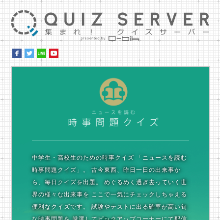
集ま
時
中学生・高校生のための時事クイズ
「ニュースを読む
時事問題クイズ」。
古今東西、昨日一日の出来事か
ら、毎日クイズを出題。
めぐるめく過ぎ去っていく世
界の様々な出来事を
ここで一気にチェックしちゃえる
便利なクイズです。
試験やテストに出る確率が高い旬
な時事問題を
厳選してピックアップコーナーにて配信