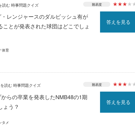
★
★
★
★
難易度
スを読む 時事問題クイズ
ーグ・レンジャースのダルビッシュ有が
答えを見る
ることが発表された球団はどこでしょ
／体育
★
★
★
★
難易度
ースを読む 時事問題クイズ
プからの卒業を発表したNMB48の1期
答えを見る
しょう？
ンタメ