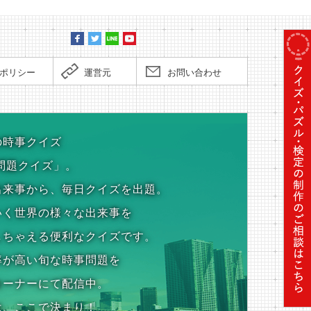
ポリシー
運営元
お問い合わせ
の時事クイズ
問題クイズ」。
出来事から、毎日クイズを出題。
いく世界の様々な出来事を
しちゃえる便利なクイズです。
率が高い旬な時事問題を
コーナーにて配信中。
は、ここで決まり！