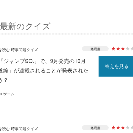
最新のクイズ
★
★
★
★
難易度
スを読む 時事問題クイズ
『ジャンプSQ.』で、9月発売の10月
答えを見る
道編」が連載されることが発表された
う？
メ/ゲーム
★
★
★
★
難易度
スを読む 時事問題クイズ