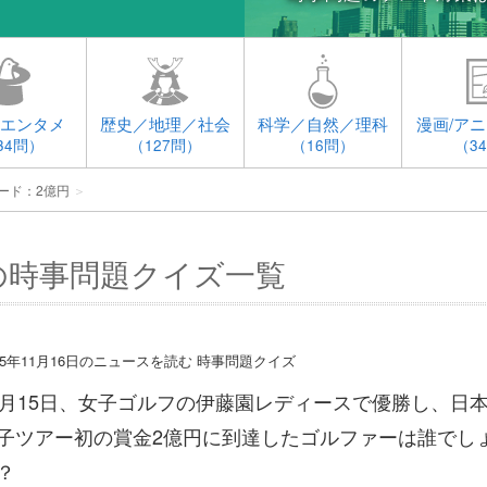
エンタメ
歴史／地理／社会
科学／自然／理科
漫画/アニ
34問）
（127問）
（16問）
（3
ード：2億円
＞
の時事問題クイズ一覧
15年11月16日のニュースを読む 時事問題クイズ
1月15日、女子ゴルフの伊藤園レディースで優勝し、日
子ツアー初の賞金2億円に到達したゴルファーは誰でし
？