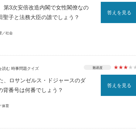
る、第3次安倍改造内閣で女性閣僚なの
答えを見る
田聖子と法務大臣の誰でしょう？
理／社会
★
★
★
★
難易度
スを読む 時事問題クイズ
れた、ロサンゼルス・ドジャースのダ
答えを見る
の背番号は何番でしょう？
／体育