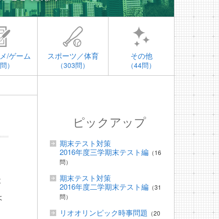
メ/ゲーム
スポーツ／体育
その他
4問）
（303問）
（44問）
ピックアップ
期末テスト対策
2016年度三学期末テスト編
（16
問）
期末テスト対策
本
2016年度二学期末テスト編
（31
ょ
問）
リオオリンピック時事問題
（20