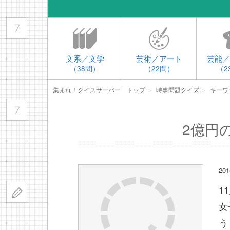
文系／文学
芸術／アート
芸能／
（38問）
（22問）
（2
集まれ！クイズサーバー トップ
＞
時事問題クイズ
＞
キーワ
2億円
20
1
女
う