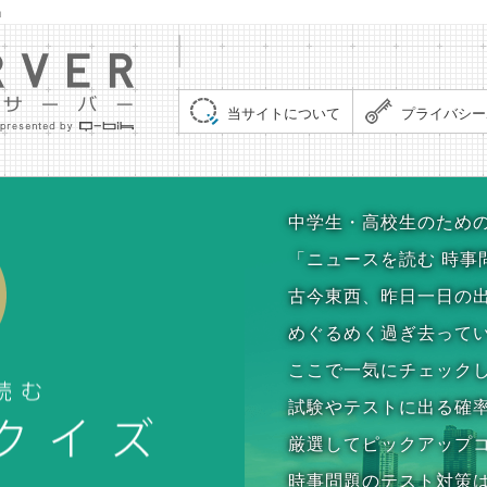
」
集まれ！クイズサーバー（Quiz Server）
当サイトについて
プライバシー
時事問題クイズ
中学生・高校生のため
「ニュースを読む 時事
古今東西、昨日一日の
めぐるめく過ぎ去って
ここで一気にチェック
試験やテストに出る確
厳選してピックアップ
時事問題のテスト対策