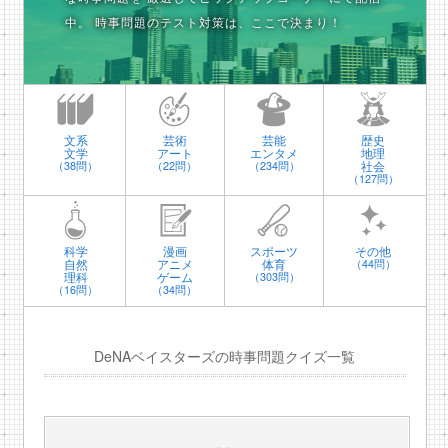
中。
時事問題のテスト対策は、ここで決まり！
文系
芸術
芸能
歴史
文学
アート
エンタメ
地理
社会
（38問）
（22問）
（234問）
（127問）
科学
漫画
スポーツ
その他
自然
アニメ
体育
（44問）
理科
ゲーム
（303問）
（16問）
（34問）
DeNAベイスターズの時事問題クイズ一覧