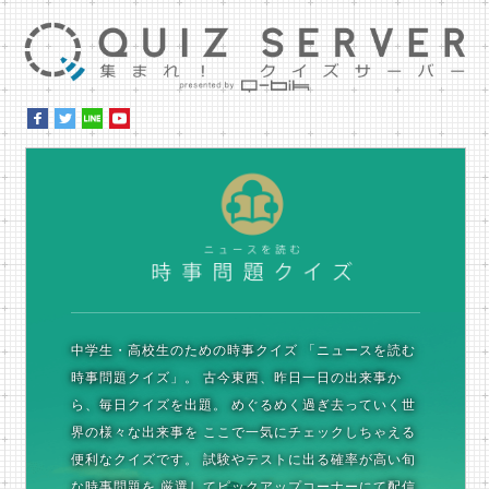
集ま
時
中学生・高校生のための時事クイズ
「ニュースを読む
時事問題クイズ」。
古今東西、昨日一日の出来事か
ら、毎日クイズを出題。
めぐるめく過ぎ去っていく世
界の様々な出来事を
ここで一気にチェックしちゃえる
便利なクイズです。
試験やテストに出る確率が高い旬
な時事問題を
厳選してピックアップコーナーにて配信