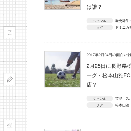
は誰？
歴史雑学
ジャンル
ドミニカ
タグ
2017年2月24日の面白い
2月25日に長野県
ーグ・松本山雅F
店？
芸能・ス
ジャンル
松本山雅
タグ