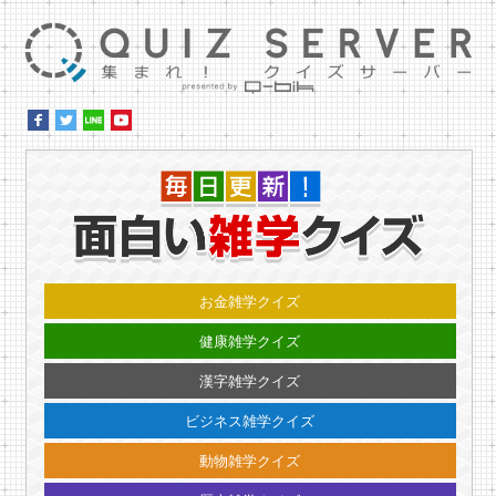
集ま
毎日更
お金雑学クイズ
健康雑学クイズ
漢字雑学クイズ
ビジネス雑学クイズ
動物雑学クイズ