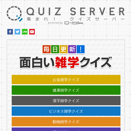
集ま
毎日更
お金雑学クイズ
健康雑学クイズ
漢字雑学クイズ
ビジネス雑学クイズ
動物雑学クイズ