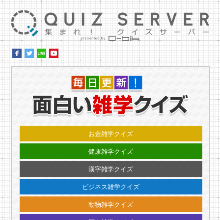
集ま
毎日更
お金雑学クイズ
健康雑学クイズ
漢字雑学クイズ
ビジネス雑学クイズ
動物雑学クイズ