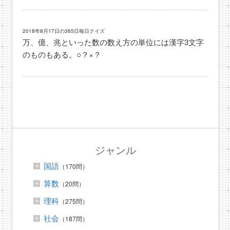
2018年8月17日の365日毎日クイズ
万、億、兆といった数の数え方の単位には漢字3文字
のものもある。○？×？
ジャンル
国語
（170問）
算数
（20問）
理科
（275問）
社会
（187問）