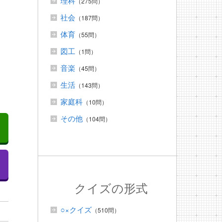
理科
（275問）
社会
（187問）
体育
（55問）
ヨ
図工
（1問）
音楽
（45問）
生活
（143問）
家庭科
（10問）
その他
（104問）
クイズの形式
○×クイズ
（510問）