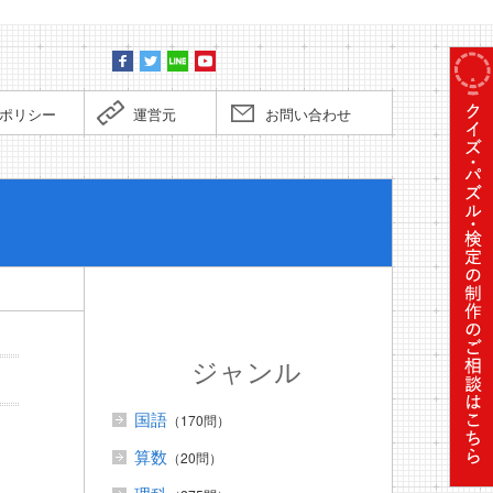
ポリシー
運営元
お問い合わせ
ぼくだっ
ジャンル
国語
（170問）
算数
（20問）