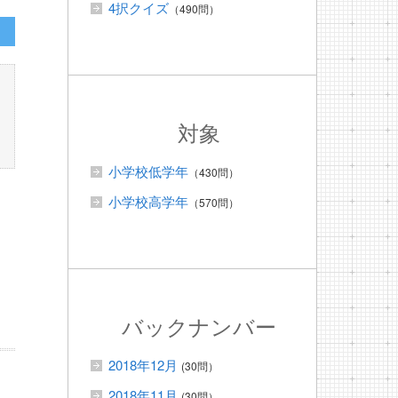
4択クイズ
（490問）
対象
小学校低学年
（430問）
小学校高学年
（570問）
バックナンバー
2018年12月
(30問）
2018年11月
(30問）