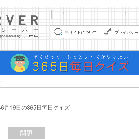
」
集まれ！クイズサーバー（Quiz Server）
当サイトについて
プライバシー
＞
6年6月19日の365日毎日クイズ
問題