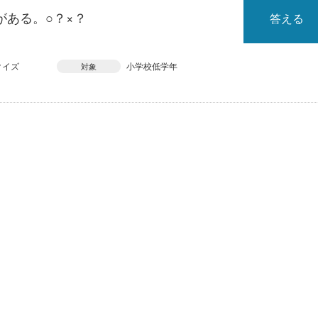
がある。○？×？
答える
クイズ
小学校低学年
対象