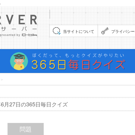
」
集まれ！クイズサーバー（Quiz Server）
当サイトについて
プライバシー
＞
6年6月27日の365日毎日クイズ
問題