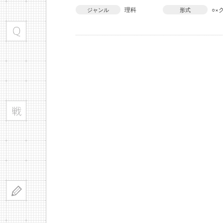
理科
○×
ジャンル
形式