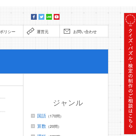
ポリシー
運営元
お問い合わせ
ぼくだっ
ジャンル
国語
（170問）
算数
（20問）