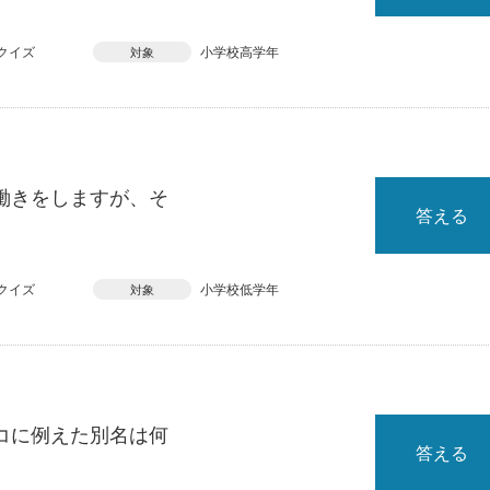
クイズ
小学校高学年
対象
働きをしますが、そ
答える
クイズ
小学校低学年
対象
コに例えた別名は何
答える