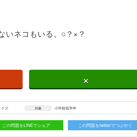
ないネコもいる。○？×？
×
クイズ
小学校低学年
対象
この問題をLINEでシェア
この問題をtwitterでつぶやく