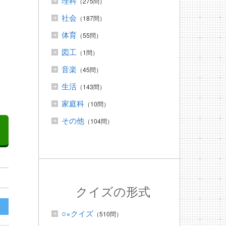
理科
（275問）
社会
（187問）
体育
（55問）
図工
（1問）
音楽
（45問）
生活
（143問）
家庭科
（10問）
その他
（104問）
クイズの形式
○×クイズ
（510問）