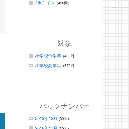
4択クイズ
（490問）
対象
小学校低学年
（430問）
小学校高学年
（570問）
バックナンバー
2018年12月
(30問）
2018年11月
(30問）