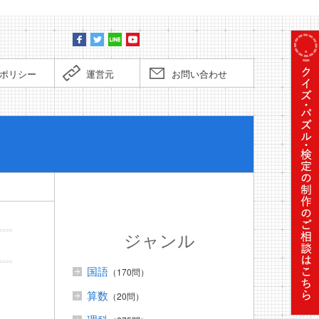
ポリシー
運営元
お問い合わせ
ぼくだっ
ジャンル
国語
（170問）
算数
（20問）