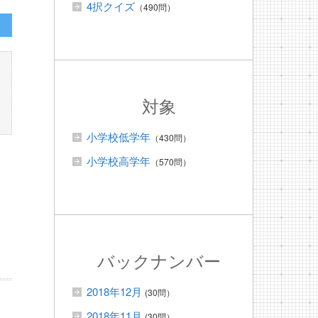
4択クイズ
（490問）
対象
小学校低学年
（430問）
小学校高学年
（570問）
バックナンバー
2018年12月
(30問）
2018年11月
(30問）