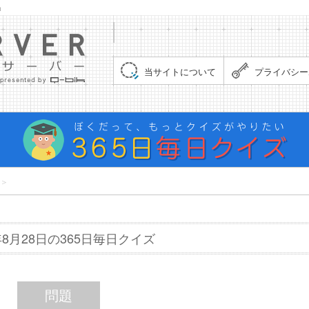
」
集まれ！クイズサーバー（Quiz Server）
当サイトについて
プライバシー
＞
6年8月28日の365日毎日クイズ
問題