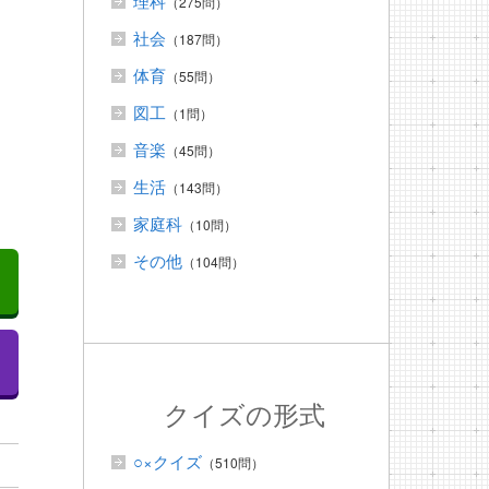
理科
（275問）
社会
（187問）
体育
（55問）
図工
（1問）
音楽
（45問）
生活
（143問）
家庭科
（10問）
その他
（104問）
クイズの形式
○×クイズ
（510問）