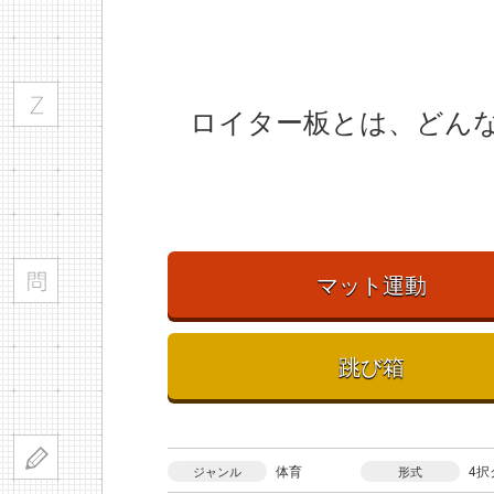
ロイター板とは、どん
マット運動
跳び箱
体育
4択
ジャンル
形式