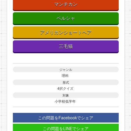
マンチカン
ペルシャ
アメリカンショートヘア
三毛猫
ジャンル
理科
形式
4択クイズ
対象
小学校低学年
この問題をFacebookでシェア
この問題をLINEでシェア