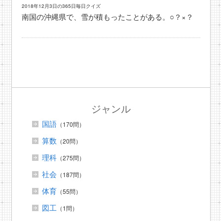
2018年12月3日の365日毎日クイズ
南国の沖縄県で、雪が積もったことがある。○？×？
ジャンル
国語
（170問）
算数
（20問）
理科
（275問）
社会
（187問）
体育
（55問）
図工
（1問）