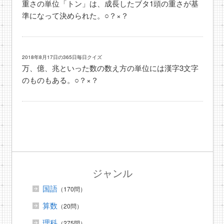
重さの単位「トン」は、成長したブタ1頭の重さが基
準になって決められた。○？×？
2018年8月17日の365日毎日クイズ
万、億、兆といった数の数え方の単位には漢字3文字
のものもある。○？×？
ジャンル
国語
（170問）
算数
（20問）
理科
（275問）