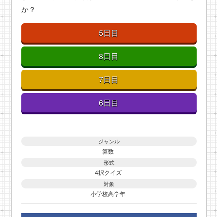
か？
5日目
8日目
7日目
6日目
ジャンル
算数
形式
4択クイズ
対象
小学校高学年