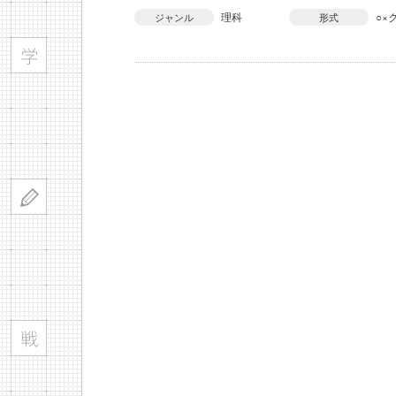
理科
○×
ジャンル
形式