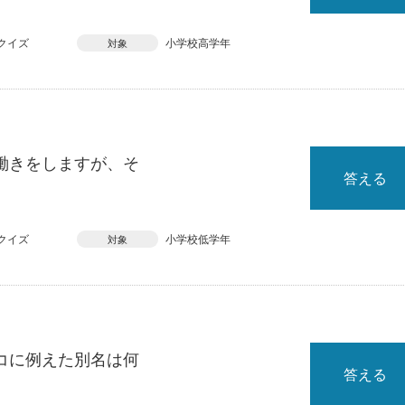
クイズ
小学校高学年
対象
働きをしますが、そ
答える
クイズ
小学校低学年
対象
コに例えた別名は何
答える