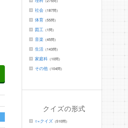
理科
（275問）
社会
（187問）
体育
（55問）
図工
（1問）
音楽
（45問）
生活
（143問）
家庭科
（10問）
その他
（104問）
クイズの形式
○×クイズ
（510問）