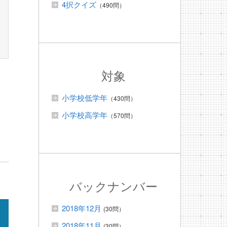
4択クイズ
（490問）
対象
小学校低学年
（430問）
小学校高学年
（570問）
バックナンバー
2018年12月
(30問）
2018年11月
(30問）