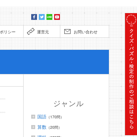
ポリシー
運営元
お問い合わせ
ぼくだっ
ジャンル
国語
（170問）
算数
（20問）