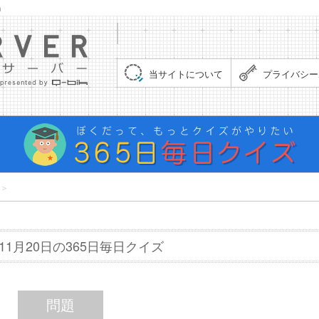
」
集まれ！クイズサーバー（Quiz Server）
当サイトについて
プライバシー
＞
年11月20日の365日毎日クイズ
問題