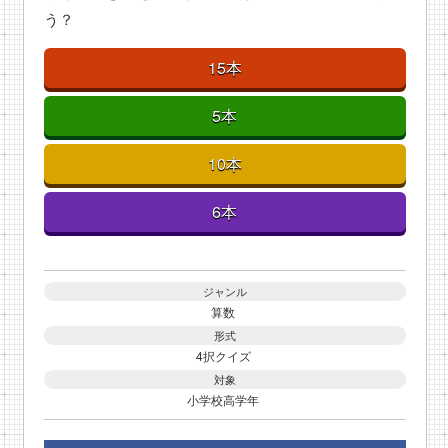
う？
15本
5本
10本
6本
ジャンル
算数
形式
4択クイズ
対象
小学校高学年