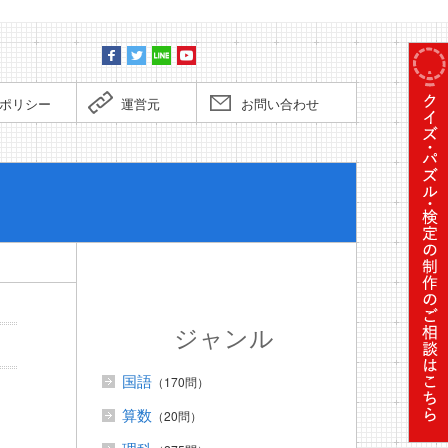
ポリシー
運営元
お問い合わせ
ぼくだっ
ジャンル
国語
（170問）
算数
（20問）