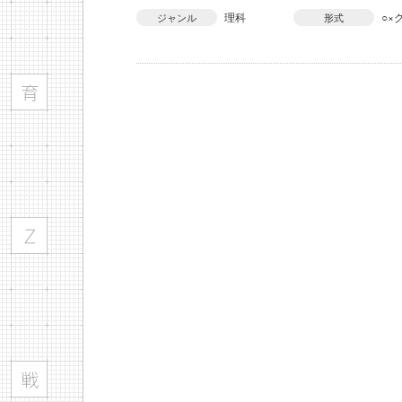
理科
○×
ジャンル
形式