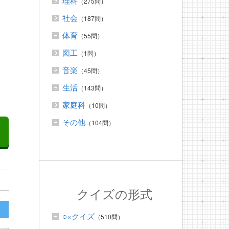
理科
（275問）
社会
（187問）
体育
（55問）
図工
（1問）
音楽
（45問）
生活
（143問）
家庭科
（10問）
その他
（104問）
クイズの形式
○×クイズ
（510問）