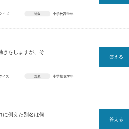
クイズ
小学校高学年
対象
働きをしますが、そ
答える
クイズ
小学校低学年
対象
コに例えた別名は何
答える