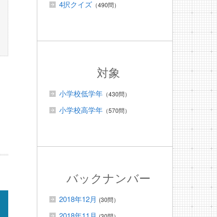
4択クイズ
（490問）
対象
小学校低学年
（430問）
小学校高学年
（570問）
バックナンバー
2018年12月
(30問）
2018年11月
(30問）