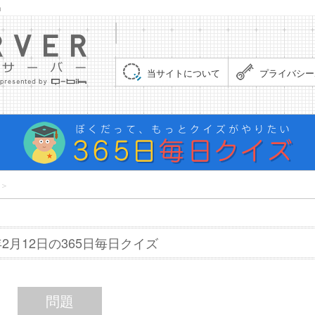
」
集まれ！クイズサーバー（Quiz Server）
当サイトについて
プライバシー
＞
7年2月12日の365日毎日クイズ
問題