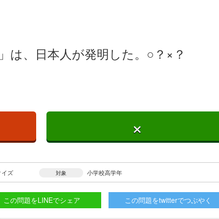
」は、日本人が発明した。○？×？
×
クイズ
小学校高学年
対象
この問題をLINEでシェア
この問題をtwitterでつぶやく