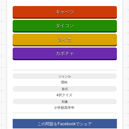
キャベツ
ダイコン
スイカ
カボチャ
ジャンル
理科
形式
4択クイズ
対象
小学校高学年
この問題をFacebookでシェア