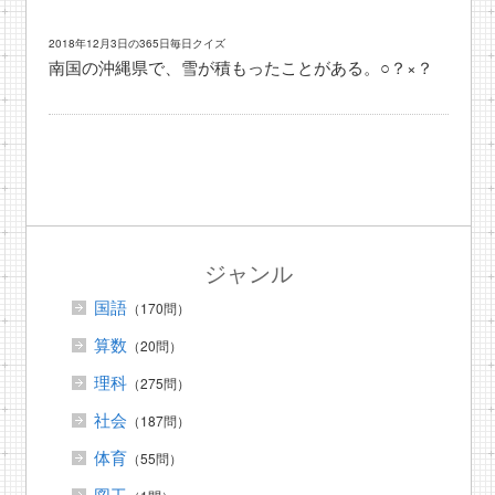
2018年12月3日の365日毎日クイズ
南国の沖縄県で、雪が積もったことがある。○？×？
ジャンル
国語
（170問）
算数
（20問）
理科
（275問）
社会
（187問）
体育
（55問）
図工