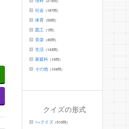
理科
（275問）
社会
（187問）
体育
（55問）
図工
（1問）
音楽
（45問）
生活
（143問）
家庭科
（10問）
その他
（104問）
クイズの形式
○×クイズ
（510問）