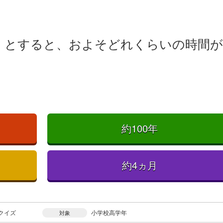
くとすると、およそどれくらいの時間が
約100年
約4ヵ月
クイズ
小学校高学年
対象