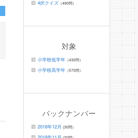
4択クイズ
（490問）
対象
小学校低学年
（430問）
小学校高学年
（570問）
バックナンバー
2018年12月
(30問）
2018年11月
(30問）