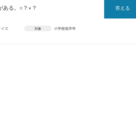
がある。○？×？
答える
クイズ
小学校低学年
対象