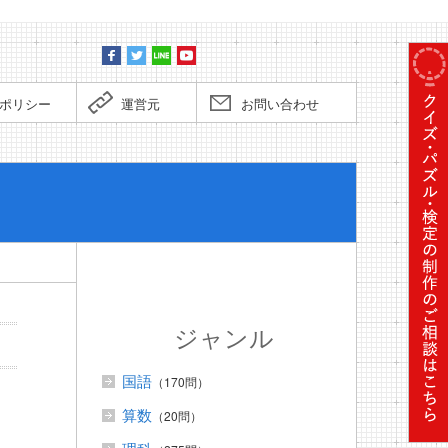
ポリシー
運営元
お問い合わせ
ぼくだっ
ジャンル
国語
（170問）
算数
（20問）