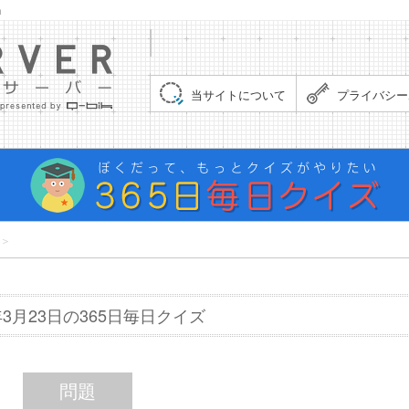
」
集まれ！クイズサーバー（Quiz Server）
当サイトについて
プライバシー
＞
7年3月23日の365日毎日クイズ
問題