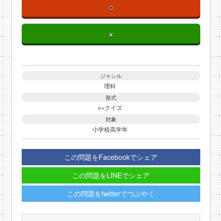
○
×
ジャンル
理科
形式
○×クイズ
対象
小学校高学年
この問題をFacebookでシェア
この問題をLINEでシェア
この問題をtwitterでつぶやく