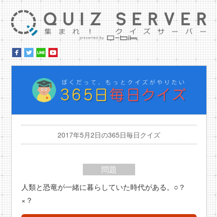
集ま
ぼ
2017年5月2日の365日毎日クイズ
問題
人類と恐竜が一緒に暮らしていた時代がある。○？
×？