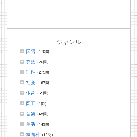
ジャンル
国語
（170問）
算数
（20問）
理科
（275問）
社会
（187問）
体育
（55問）
図工
（1問）
音楽
（45問）
生活
（143問）
家庭科
（10問）