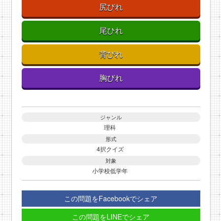
尻びれ
尾ひれ
背びれ
胸びれ
ジャンル
理科
形式
4択クイズ
対象
小学校低学年
この問題をFacebookでシェア
この問題をLINEでシェア