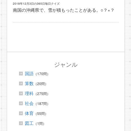
2018年12月3日の365日毎日クイズ
南国の沖縄県で、雪が積もったことがある。○？×？
ジャンル
国語
（170問）
算数
（20問）
理科
（275問）
社会
（187問）
体育
（55問）
図工
（1問）