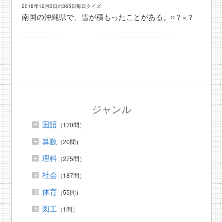
2018年12月3日の365日毎日クイズ
南国の沖縄県で、雪が積もったことがある。○？×？
ジャンル
国語
（170問）
算数
（20問）
理科
（275問）
社会
（187問）
体育
（55問）
図工
（1問）