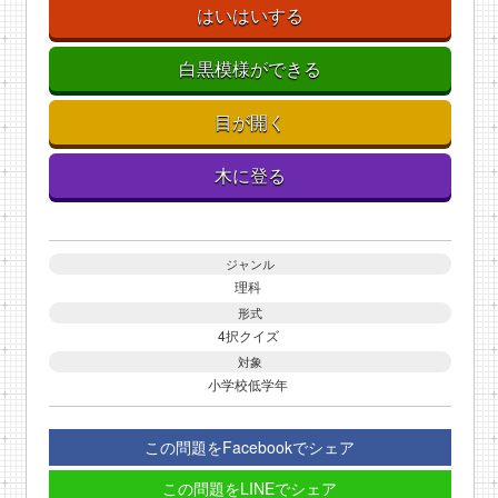
はいはいする
白黒模様ができる
目が開く
木に登る
ジャンル
理科
形式
4択クイズ
対象
小学校低学年
この問題をFacebookでシェア
この問題をLINEでシェア