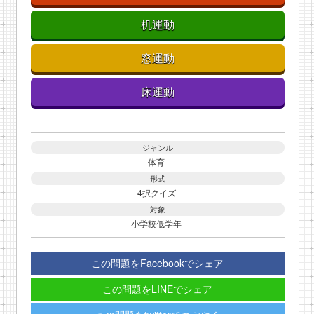
机運動
窓運動
床運動
ジャンル
体育
形式
4択クイズ
対象
小学校低学年
この問題をFacebookでシェア
この問題をLINEでシェア