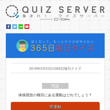
集ま
ぼ
2018年5月2日の365日毎日クイズ
問題
体操競技の種目にある運動はどれでしょう？
壁運動