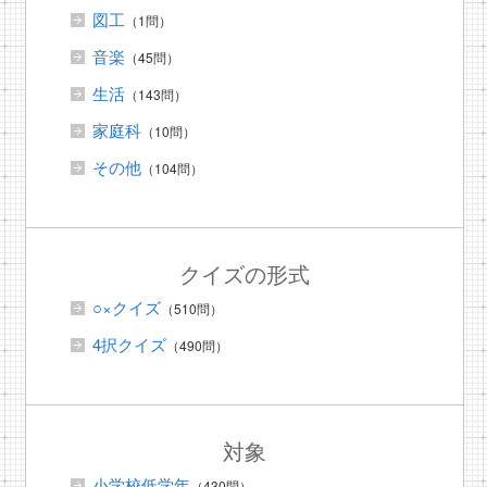
図工
（1問）
音楽
（45問）
生活
（143問）
家庭科
（10問）
その他
（104問）
クイズの形式
○×クイズ
（510問）
4択クイズ
（490問）
対象
小学校低学年
（430問）