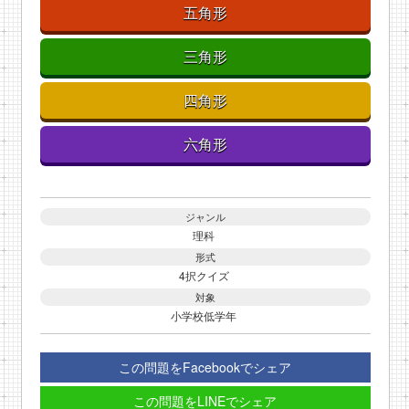
五角形
三角形
四角形
六角形
ジャンル
理科
形式
4択クイズ
対象
小学校低学年
この問題をFacebookでシェア
この問題をLINEでシェア