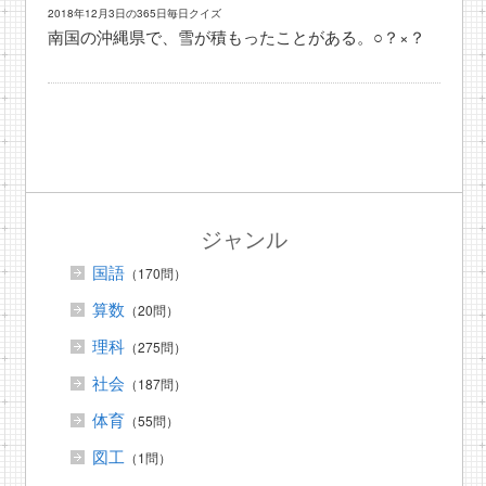
2018年12月3日の365日毎日クイズ
南国の沖縄県で、雪が積もったことがある。○？×？
ジャンル
国語
（170問）
算数
（20問）
理科
（275問）
社会
（187問）
体育
（55問）
図工
（1問）