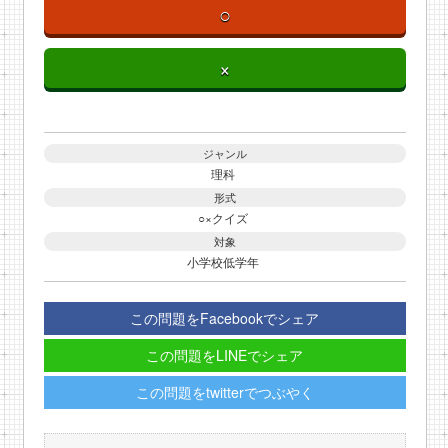
○
×
ジャンル
理科
形式
○×クイズ
対象
小学校低学年
この問題をFacebookでシェア
この問題をLINEでシェア
この問題をtwitterでつぶやく