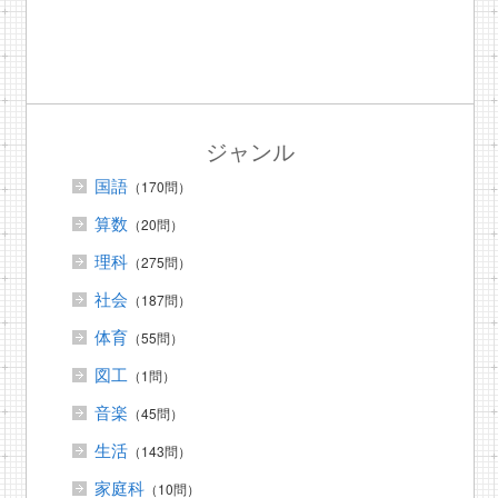
ジャンル
国語
（170問）
算数
（20問）
理科
（275問）
社会
（187問）
体育
（55問）
図工
（1問）
音楽
（45問）
生活
（143問）
家庭科
（10問）