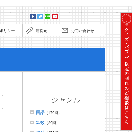
ポリシー
運営元
お問い合わせ
ぼくだっ
ジャンル
国語
（170問）
算数
（20問）