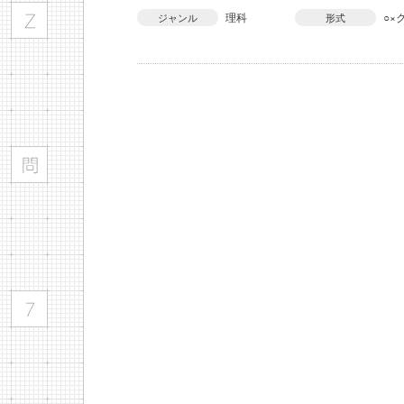
理科
○×
ジャンル
形式