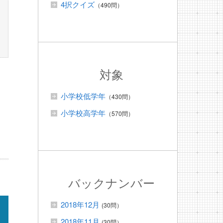
4択クイズ
（490問）
対象
小学校低学年
（430問）
小学校高学年
（570問）
バックナンバー
2018年12月
(30問）
2018年11月
(30問）