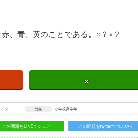
赤、青、黄のことである。○？×？
×
クイズ
小学校高学年
対象
この問題をLINEでシェア
この問題をtwitterでつぶやく