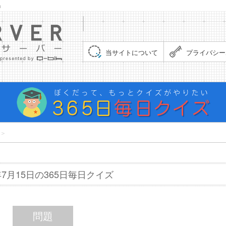
」
集まれ！クイズサーバー（Quiz Server）
当サイトについて
プライバシー
＞
8年7月15日の365日毎日クイズ
問題