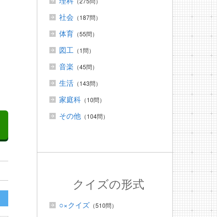
理科
（275問）
社会
（187問）
体育
（55問）
図工
（1問）
音楽
（45問）
生活
（143問）
家庭科
（10問）
その他
（104問）
クイズの形式
○×クイズ
（510問）