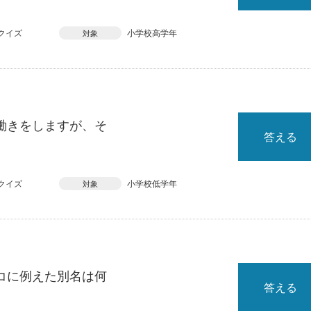
クイズ
小学校高学年
対象
働きをしますが、そ
答える
クイズ
小学校低学年
対象
コに例えた別名は何
答える