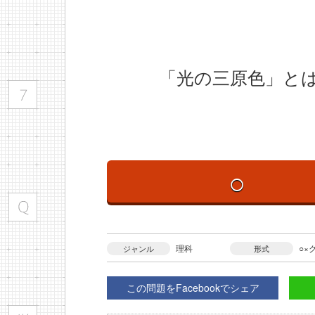
「光の三原色」とは
○
理科
○×
ジャンル
形式
この問題をFacebookでシェア