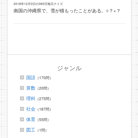
2018年12月3日の365日毎日クイズ
南国の沖縄県で、雪が積もったことがある。○？×？
ジャンル
国語
（170問）
算数
（20問）
理科
（275問）
社会
（187問）
体育
（55問）
図工
（1問）