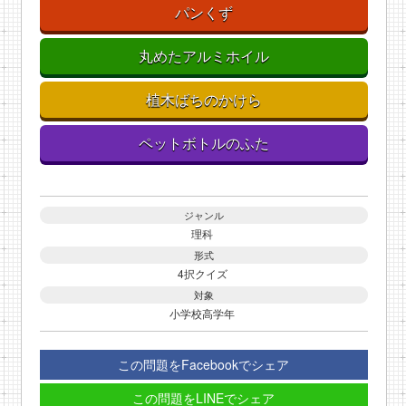
パンくず
丸めたアルミホイル
植木ばちのかけら
ペットボトルのふた
ジャンル
理科
形式
4択クイズ
対象
小学校高学年
この問題をFacebookでシェア
この問題をLINEでシェア