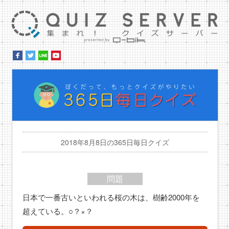
集ま
ぼ
2018年8月8日の365日毎日クイズ
問題
日本で一番古いといわれる桜の木は、樹齢2000年を
超えている。○？×？