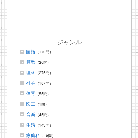
ジャンル
国語
（170問）
算数
（20問）
理科
（275問）
社会
（187問）
体育
（55問）
図工
（1問）
音楽
（45問）
生活
（143問）
家庭科
（10問）