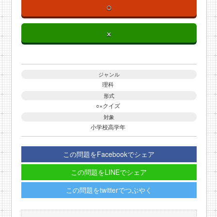
○
×
ジャンル
理科
形式
○×クイズ
対象
小学校高学年
この問題をFacebookでシェア
この問題をLINEでシェア
この問題をtwitterでつぶやく