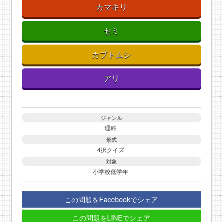
カマキリ
セミ
カブトムシ
アリ
ジャンル
理科
形式
4択クイズ
対象
小学校低学年
この問題をFacebookでシェア
この問題をLINEでシェア