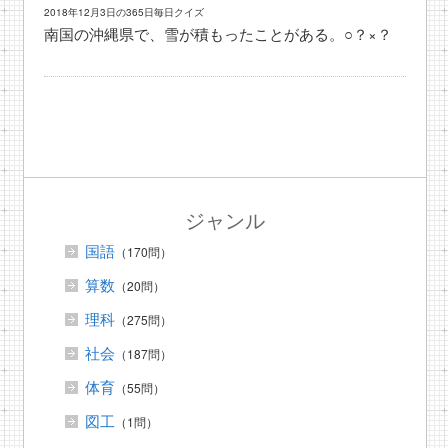
2018年12月3日の365日毎日クイズ
南国の沖縄県で、雪が積もったことがある。○？×？
ジャンル
国語
（170問）
算数
（20問）
理科
（275問）
社会
（187問）
体育
（55問）
図工
（1問）